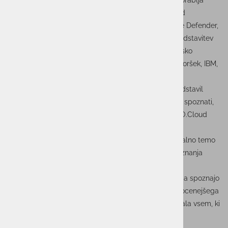
Na dogodku smo predstavili IBM FlashSystem, ki uporablja
umetno inteligenco za zaščito kritičnih podatkov pred
naraščajočimi kibernetskimi grožnjami in IBM Storage Defender,
celovit programski paket za odpornost podatkov. Predstavitev
je obsegala trende in posledice napadov z izseljevalsko
programsko opremo, predavanje je vodil Dejan Podgoršek, IBM,
o varnosti in dostopnosti podatkov ter kako lahko
pospešimo svoje okolje RHOS z IBM Fusion pa je predstavil
David Kosmač iz IBM. Udeleženci so imeli priložnost spoznati,
kako lahko svoje podatke varno shranijo v našem PRO.Cloud
okolju s strani našega sistemskega inženirja Primoža
Berganta. Poleg tega smo obravnavali tudi zelo aktualno temo
"Kako se pripraviti na NIS-2," kjer sta svoja strokovna znanja
delila Alen Jamšek in Peter Hutinski.
Dogodek je bil dobra priložnost za vse udeležence, da spoznajo
najnovejše tehnologije in pristope za zaščito najdragocenejšega
premoženja svojih organizacij - njihovih podatkov. Hvala vsem, ki
ste se nam pridružili!