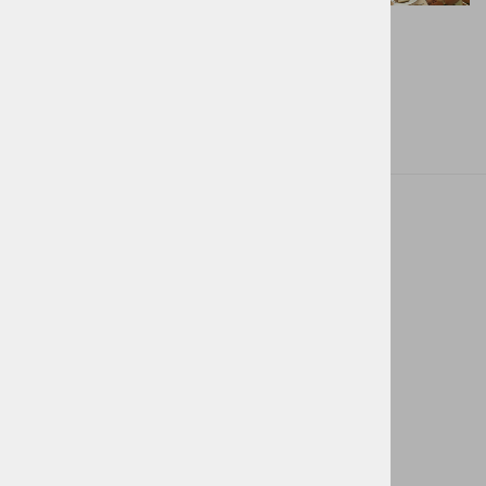
ACTUAL I.T. skupina
O nas
Novice
Kontakt
Akt o digitalnih storitvah ACTUAL I.T.
Powered By
ACTUAL IT
ACTUAL PRO