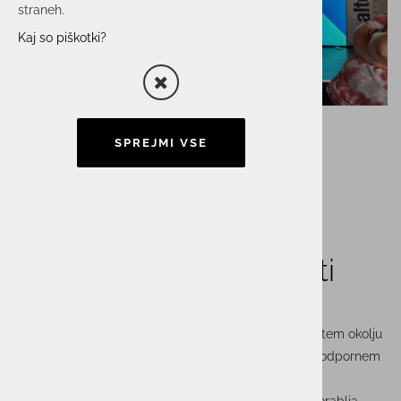
straneh.
Kaj so piškotki?
SPREJMI VSE
Predstavitev IBM
FlashSystem: Ključ do
kibernetske odpornosti
V juniju smo skupaj z našim partnerjem IBM, v čudovitem okolju
Cubo Golf Smlednika, gostili dogodek o kibernetsko odpornem
shranjevalnem sistemu
IBM FlashSystem
.