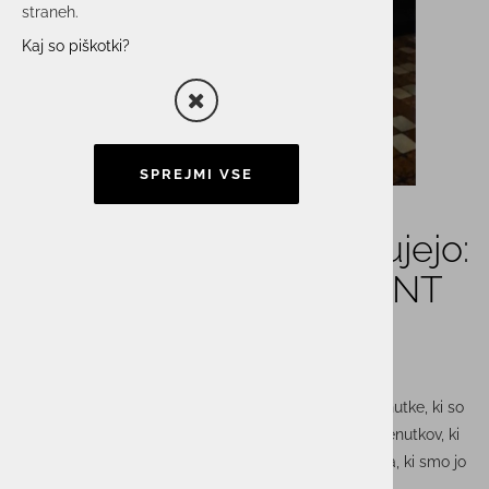
straneh.
Kaj so piškotki?
SPREJMI VSE
Spomini, ki nas povezujejo:
Edinstvena zabava na NT
konferenci
Ob koncu leta radi pogledamo nazaj in obudimo trenutke, ki so
nas povezali in napolnili z navdihom. Eden takšnih trenutkov, ki
še vedno grejejo naša srca, je bila nepozabna zabava, ki smo jo