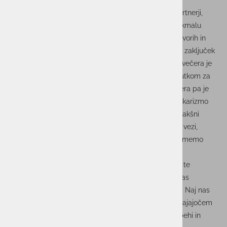
septembra gostili v sklopu NT konference.
V legendarnem News Cafeju smo skupaj z našimi partnerji,
strankami in sodelavci ustvarili večer, ki ga ne bomo kmalu
pozabili. Sprostitev ob dobri glasbi, prijateljskih pogovorih in
odlični družbi je bila točno to, kar smo potrebovali za zaključek
intenzivnega konferenčnega dne. Za glasbene ritme večera je
poskrbel izjemni DJ Clay Clemens, ki je s svojim občutkom za
vzdušje držal energijo na vrhuncu. Presenečenje večera pa je
bila pevka Špela Grošelj, ki nas je s svojim glasom in karizmo
očarala ter dodala piko na i nepozabnemu vzdušju. Takšni
večeri niso zgolj zabava – so priložnost, da okrepimo vezi,
spoznamo ljudi, ki soustvarjajo naše zgodbe, in si vzamemo
trenutek za cenjenje sodelovanja, ki nas žene naprej.
Ob koncu leta se želimo zahvaliti vsem, ki ste bili del te
posebne noči. Vaša energija in podpora sta tista, ki nas
navdihujeta in motivirata, da skupaj premikamo meje. Naj nas
spomini na te čarobne trenutke spremljajo tudi v prihajajočem
letu, ki ga bomo skupaj pisali z novimi zgodbami, uspehi in