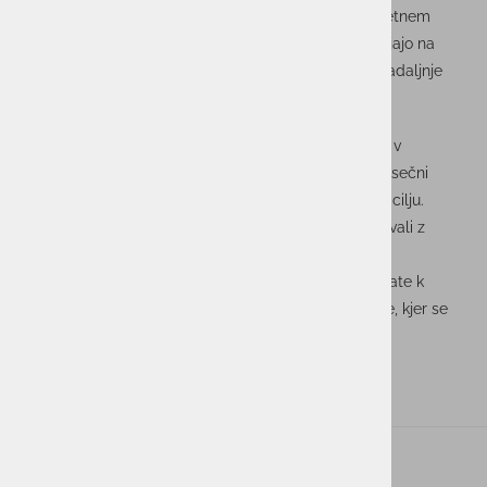
dogodka, kjer smo uživali v domačih dobrotah in prijetnem
vzdušju. Takšni trenutki so dragoceni, saj nas spominjajo na
pomembnost skupnega časa in nas navdihujejo za nadaljnje
sodelovanje.
Veselimo se naslednjih zajtrkov
V Unistarju se zavedamo, kako pomembno je vlagati v
medsebojne odnose in dobro počutje zaposlenih. Mesečni
zajtrki so ena od aktivnosti, ki nam pomagajo pri tem cilju.
Veselimo se že naslednjih srečanj, kjer bomo nadaljevali z
gradnjo močne in povezujoče skupnosti.
Hvala vsem, ki sodelujete pri teh dogodkih in prispevate k
prijetnemu vzdušju. Skupaj ustvarjamo delovno okolje, kjer se
vsak počuti dobrodošlega in cenjenega.
ACTUAL I.T. skupina