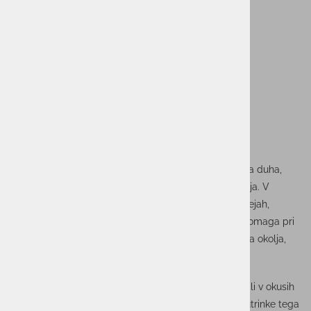
Povezovanje in krepitev ekipnega duha
Vsak mesečni zajtrk je priložnost za krepitev ekipnega duha,
povezovanje in povečanje medsebojnega razumevanja. V
sproščenem vzdušju se lažje pogovarjamo o novih idejah,
projektih in izzivih, s katerimi se srečujemo. To nam pomaga pri
ustvarjanju bolj povezanega in usklajenega delovnega okolja,
kjer se vsi počutimo del skupne zgodbe.
Okusi slovenskega zajtrka
Na eni izmed zadnjih srečanj v starem letu smo uživali v okusih
tradicionalnega slovenskega zajtrka. Slika prikazuje utrinke tega