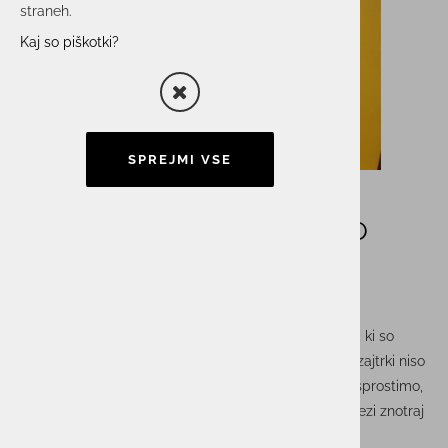
straneh.
Kaj so piškotki?
SPREJMI VSE
Nadaljujemo s tradicijo
mesečnih zajtrkov
V Unistarju nadaljujemo s tradicijo mesečnih zajtrkov, ki so
postali nepogrešljiv del našega delovnega okolja. Ti zajtrki niso
le priložnost za jutranji obrok, ampak tudi čas, ko se sprostimo,
delimo smeh, izmenjujemo ideje in gradimo močne vezi znotraj
naše skupnosti.