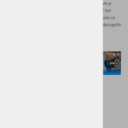
BreakBulk Europe, ki je potekal v Rotterdamu. Dogodek je
ponovno presegel vsa pričakovanja, saj je privabil več kot
11.000 udeležencev iz več kot 126 držav, kar je poskrbelo za
vrhunsko mreženje in izjemne priložnosti za krepitev obstoječih
in vzpostavljanje novih poslovnih vezi.