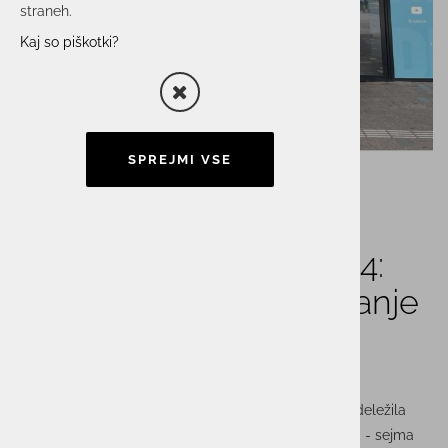
straneh.
Kaj so piškotki?
SPREJMI VSE
Actual I.T. na sejmu
BreakBulk Europe 2024:
Krepitev vezi in odkrivanje
novih priložnosti
Naša ekipa za transport in logistiko se je tudi letos udeležila
največjega dogodka na področju generalnega tovora - sejma