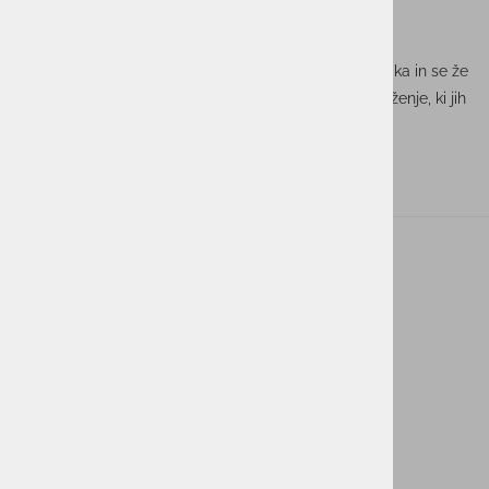
našega podjetja.
Veseli nas, da smo bili del tako pomembnega dogodka in se že
veselimo prihodnjih priložnosti za sodelovanje in mreženje, ki jih
prinašajo tovrstni sejmi.
ACTUAL I.T. skupina
O nas
Novice
Kontakt
Akt o digitalnih storitvah ACTUAL I.T.
Powered By