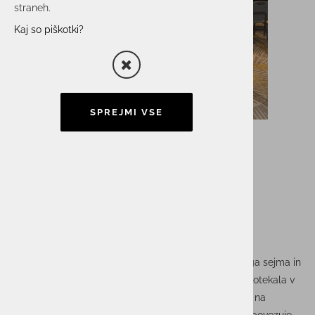
straneh.
Kaj so piškotki?
SPREJMI VSE
ACTUAL I.T. na sejmu
Black Sea Port and
Logistics 2025 v Gruziji
Naša ekipa ACTUAL I.T. se je udeležila mednarodnega sejma in
konference
Black Sea Port and Logistics 2025
, ki je potekala v
Gruziji. Dogodek je bil odlična priložnost za mreženje na