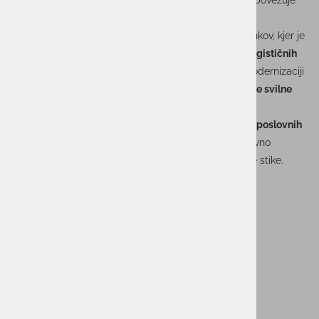
pomembni srednji koridorni poti (Middle Corridor), ki povezuje
Azijo in Evropo ter zajema tudi regijo Črnega morja.
V sklopu konference smo se udeležili številnih sestankov, kjer je
bil v ospredju predvsem poudarek na
digitalizaciji logističnih
tokov
v regiji. To predstavlja pomemben korak pri modernizaciji
in učinkovitejši povezavi enega ključnih delov
sodobne svilne
poti po kopnem
.
Na sejmu sta nas zastopala
Boštjan Petelin, direktor poslovnih
rešitev
, in
Erik Čirkovič, projaktni vodja
, ki sta se aktivno
vključila v razprave ter navezala dragocene poslovne stike.