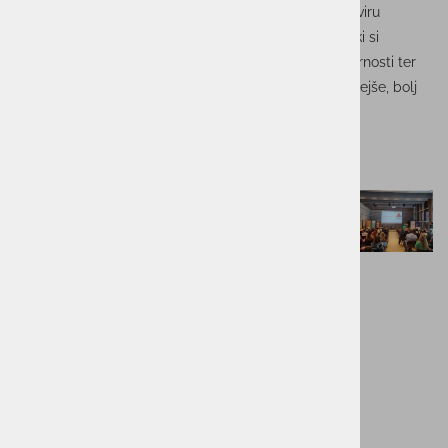
tehnologijo in odgovornostjo
. Dogodek je potekal v okviru
slovenske sekcije evropske pobude
Women4Cyber
, ki si
prizadeva za večjo vključenost žensk v kibernetski varnosti ter
krepitev njihovega glasu in vpliva pri oblikovanju varnejše, bolj
etične digitalne prihodnosti.