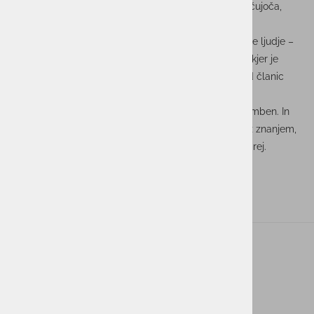
digitalne varnosti lahko odgovorna le, če je tudi vključujoča,
etična in človeška.
»Tehnologija brez etike je kot kompas brez smeri. Šele ljudje –
raznoliki, radovedni in odgovorni – ustvarjajo prostor, kjer je
digitalni svet lahko varen za vse.« je povedala ena od članic
združenja Women 4 Cyber.
Naj nas ta konferenca opomni, da je vsak glas pomemben. In
da prihodnost kibernetske varnosti pišemo skupaj – z znanjem,
zavezanostjo vrednotam in pogumom, da gremo naprej.
ACTUAL I.T. skupina
O nas
Novice