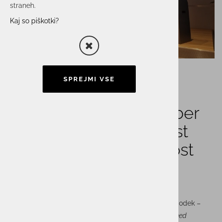
straneh.
Kaj so piškotki?
SPREJMI VSE
Dogodek Women4Cyber
Slovenia: Etična varnost
kot skupna odgovornost
prihodnosti
V petek, 6.junija je Ljubljano zaznamoval izjemen dogodek –
konferenca
Women4Cyber Slovenia: Etična varnost – med