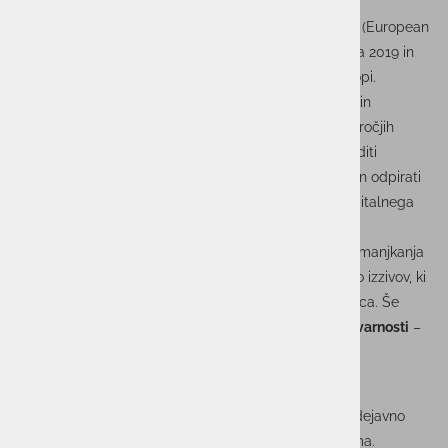
O pobudi
Pobuda
Women4Cyber
, ki deluje pod okriljem ECSO (European
Cyber Security Organisation), je bila ustanovljena leta 2019 in
danes združuje že več kot 40.000 članic po vsej Evropi.
Slovenska sekcija združuje strokovnjakinje iz javnega in
zasebnega sektorja, ki delujejo na najrazličnejših področjih
kibernetske varnosti. Njihovo poslanstvo je jasna: graditi
skupnost, spodbujati izobraževanje, enake možnosti in odpirati
prostor za razpravo o etičnih dilemah sodobnega digitalnega
sveta.
Konferenca je odprla številne aktualne teme – od pomanjkanja
kadrov v panogi, pomena vključevanja raznolikosti, do izzivov, ki
jih prinašajo nove tehnologije, kot je umetna inteligenca. Še
posebej pa je bil v ospredju
etični vidik kibernetske varnosti
–
področje, ki vse prepogosto ostane spregledano.
Sodelovanje skupine Actual I.T.
Skupina Actual I.T. je s ponosom podprla pobudo in dejavno
sodelovala na dogodku s kar dvema strokovnjakinjama.