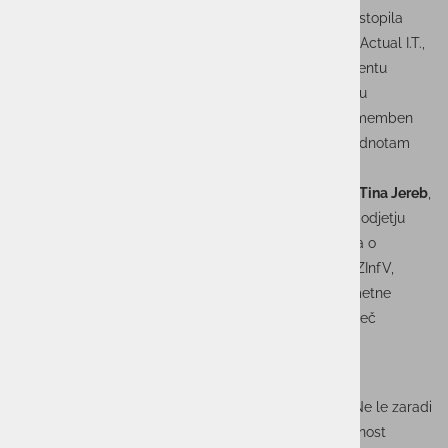
Na panelu
Razvoj kadrov v kibernetski varnosti
je nastopila
Sergeja Pirc
, svetovalka izvršnega direktorja skupine Actual I.T.,
ki je s svojo 25-letno kariero v kadrovskem menedžmentu
izpostavila kako zgraditi močne, odporne ekipe v času
kadrovske krize, zakaj mora biti razvoj ljudi enako pomemben
kot razvoj tehnologije in zakaj je zvestoba etičnim vrednotam
dolgoročna konkurenčna prednost.
V panelu
Etika v kibernetski varnosti
pa je nastopila
Tina Jereb
,
svetovalka za skladnost in informacijsko varnost pri podjetju
Astec. S svojimi več kot 15 leti izkušenj je spregovorila o
konkretnih učinkih regulative (ISO/IEC 27001, TISAX, ZInfV,
GDPR, ZVOP) in o vlogi etike pri uporabi sistemov umetne
inteligence – kjer skladnost postaja ne le nujna, temveč
moralna dolžnost.
Skupaj gradimo varnejšo prihodnost
Dogodek je dokaz, da potrebujemo takšne pobude. Ne le zaradi
vprašanja enakosti spolov, temveč zato, ker je prihodnost