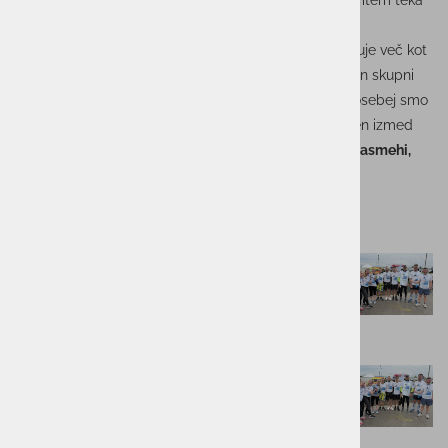
Istrskega maratona
. Ne glede na razdaljo, vreme ali ritem teka
– povezani smo šli do cilja… in še malo dlje.
Ekipa skupine ACTUAL I.T. je dokazala, da nas povezuje več kot
le delo – povezujejo nas podpora, pozitivna energija in skupni
koraki, tako na projektih kot na tekaških stezah. Še posebej smo
ponosni na
srebrno medaljo
, ki jo je domov prinesel en izmed
naših sodelavcev – a še bolj kot odličja nas veselijo
nasmehi,
ekipni duh in zdrav tekmovalni zagon
.