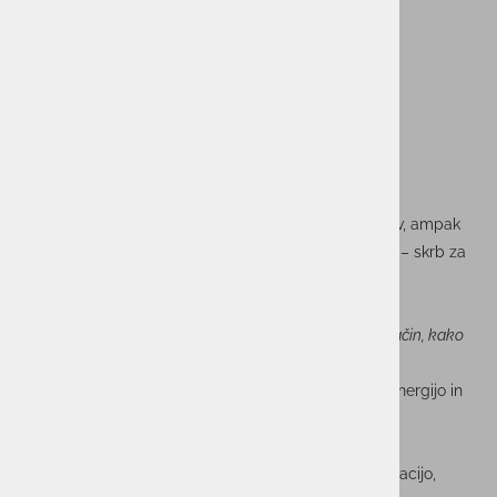
Zdrav duh v zdravem telesu
Udeležba na Istrskem maratonu ni bila le športni izziv, ampak
tudi odsev vrednot, ki jih živimo v skupini ACTUAL I.T. – skrb za
zdravje, ravnovesje med delom in prostim časom ter
spodbujanje aktivnega življenjskega sloga.
Ravnovesje med delom in življenjem ni zgolj fraza – je način, kako
skupaj rastemo, se povezujemo in ohranjamo zagon.
Hvala vsem sodelavkam in sodelavcem za izjemno energijo in
pogum! Se vidimo na naslednji preizkušnji!
Utrinki s proge pa razkrivajo vse tisto, kar šteje: motivacijo,