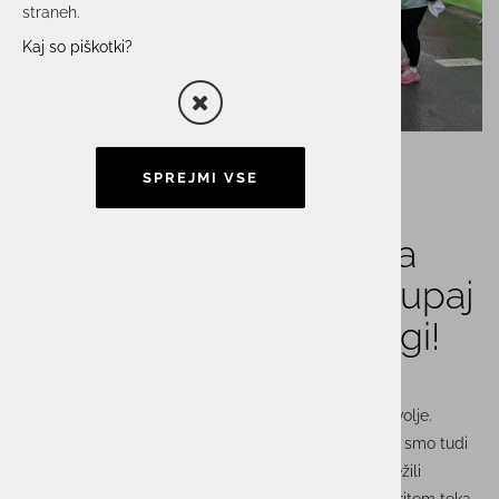
straneh.
Kaj so piškotki?
SPREJMI VSE
Skupina ACTUAL I.T. na
Istrskem maratonu: Skupaj
močnejši – tudi na progi!
Sonce, veter, nekaj kapelj dežja – in ogromno dobre volje.
Zaposleni iz podjetij
Actual I.T., Astec, Itelis in Unistar
smo tudi
letos zavezali superge in se z velikim zagonom udeležili