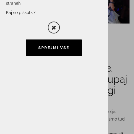
straneh.
Kaj so piškotki?
SPREJMI VSE
Skupina ACTUAL I.T. na
Istrskem maratonu: Skupaj
močnejši – tudi na progi!
Sonce, veter, nekaj kapelj dežja – in ogromno dobre volje.
Zaposleni iz podjetij
Actual I.T., Astec, Itelis in Unistar
smo tudi
letos zavezali superge in se z velikim zagonom