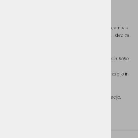
Zdrav duh v zdravem telesu
Udeležba na Istrskem maratonu ni bila le športni izziv, ampak
tudi odsev vrednot, ki jih živimo v skupini ACTUAL I.T. – skrb za
zdravje, ravnovesje med delom in prostim časom ter
spodbujanje aktivnega življenjskega sloga.
Ravnovesje med delom in življenjem ni zgolj fraza – je način, kako
skupaj rastemo, se povezujemo in ohranjamo zagon.
Hvala vsem sodelavkam in sodelavcem za izjemno energijo in
pogum! Se vidimo na naslednji preizkušnji!
Utrinki s proge pa razkrivajo vse tisto, kar šteje: motivacijo,
vztrajnost in občutek skupnosti.