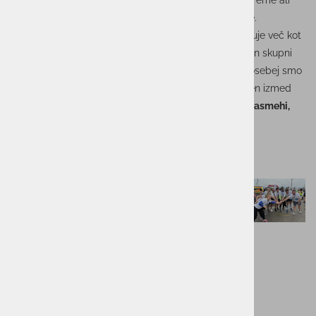
udeležili
Istrskega maratona
. Ne glede na razdaljo, vreme ali
ritem teka – povezani smo šli do cilja… in še malo dlje.
Ekipa skupine ACTUAL I.T. je dokazala, da nas povezuje več kot
le delo – povezujejo nas podpora, pozitivna energija in skupni
koraki, tako na projektih kot na tekaških stezah. Še posebej smo
ponosni na
srebrno medaljo
, ki jo je domov prinesel en izmed
naših sodelavcev – a še bolj kot odličja nas veselijo
nasmehi,
ekipni duh in zdrav tekmovalni zagon
.