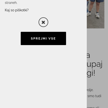
straneh.
Kaj so piškotki?
SPREJMI VSE
Skupina ACTUAL I.T. na
Istrskem maratonu: Skupaj
močnejši – tudi na progi!
Sonce, veter, nekaj kapelj dežja – in ogromno dobre volje.
Zaposleni iz podjetij
Actual I.T., Astec, Itelis in Unistar
smo tudi
letos zavezali superge in se z velikim zagonom