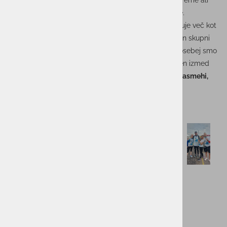
udeležili
Istrskega maratona
. Ne glede na razdaljo, vreme ali
ritem teka – povezani smo šli do cilja… in še malo dlje.
Ekipa skupine ACTUAL I.T. je dokazala, da nas povezuje več kot
le delo – povezujejo nas podpora, pozitivna energija in skupni
koraki, tako na projektih kot na tekaških stezah. Še posebej smo
ponosni na
srebrno medaljo
, ki jo je domov prinesel en izmed
naših sodelavcev – a še bolj kot odličja nas veselijo
nasmehi,
ekipni duh in zdrav tekmovalni zagon
.