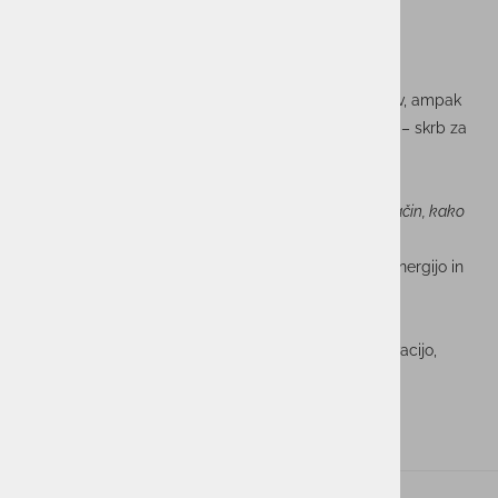
Zdrav duh v zdravem telesu
Udeležba na Istrskem maratonu ni bila le športni izziv, ampak
tudi odsev vrednot, ki jih živimo v skupini ACTUAL I.T. – skrb za
zdravje, ravnovesje med delom in prostim časom ter
spodbujanje aktivnega življenjskega sloga.
Ravnovesje med delom in življenjem ni zgolj fraza – je način, kako
skupaj rastemo, se povezujemo in ohranjamo zagon.
Hvala vsem sodelavkam in sodelavcem za izjemno energijo in
pogum! Se vidimo na naslednji preizkušnji!
Utrinki s proge pa razkrivajo vse tisto, kar šteje: motivacijo,
vztrajnost in občutek skupnosti.