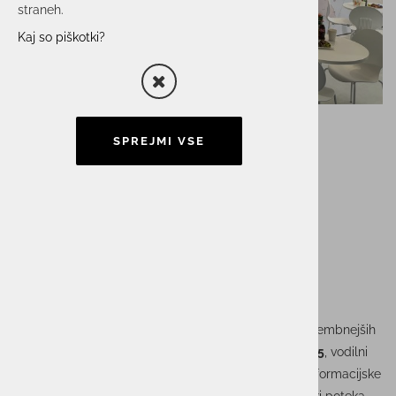
straneh.
Kaj so piškotki?
SPREJMI VSE
Obiskali smo sejem
Transport&Logistic
München 2025
Prve dni junija v Münchnu znova odvijal eden najpomembnejših
dogodkov v svetu logistike – T
ransport&Logistic 2025
, vodilni
mednarodni sejem s področij logistike, mobilnosti, informacijske