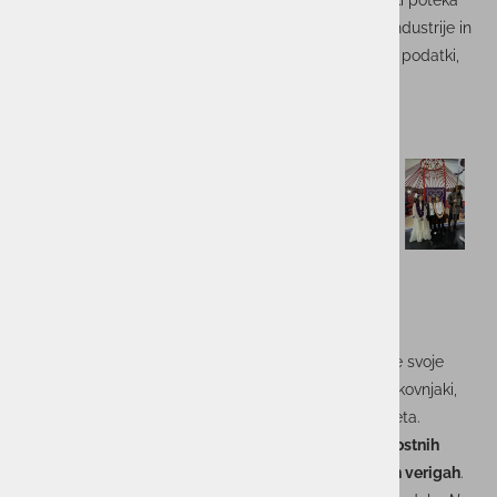
tehnologije in upravljanja oskrbovalnih verig. Sejem, ki poteka
vsaki dve leti, je tudi tokrat združil ključne akterje iz industrije in
ponudil vpogled v prihodnost, ki jo vse bolj oblikujejo podatki,
avtomatizacija in umetna inteligenca.
Ključna platforma za prihodnost industrije
Sejem
T
ransport&Logistic
že tradicionalno uresničuje svoje
poslanstvo – je osrednje mesto, kjer se srečujejo strokovnjaki,
tehnološki razvijalci in ključni odločevalci iz vsega sveta.
Letos je bil poseben poudarek na
digitalizaciji
,
trajnostnih
rešitvah
in
novih modelih sodelovanja v oskrbovalnih verigah
.