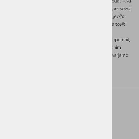
Boštjan Petelin
, direktor EBS, je ob tej priložnosti povedal:
»Na
sejmu smo se srečali z našimi strankami in partnerji ter spoznavali
novosti in smernice, ki oblikujejo prihodnost logistike. To je bila
odlična priložnost za poglobitev sodelovanj in odkrivanje novih
priložnosti.«
Obisk sejma Transport&Logistic 2025 nas je ponovno opomnil,
kako pomembno je, da smo redno v stiku z mednarodnim
dogajanjem, prisluhnemo trendom in pogumno soustvarjamo
rešitve, ki premikajo meje mogočega v logistiki.
ACTUAL I.T. skupina
O nas
Novice
Kontakt