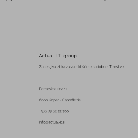
Actual I.T. group
Zanesljiva izbira za vse, ki iščete sodobne IT-rešitve.
Ferrarska ulica 14,
6000 Koper - Capodistria
+386 (5) 66 22 700
info@actual-it.si