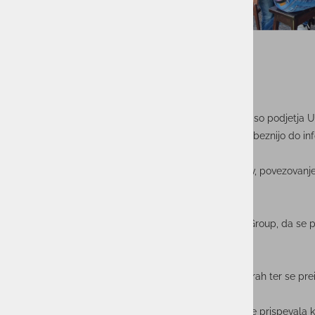
Na Dan mladosti smo Actual I.T. Group, del katerega so podjetja Unis
poslovne partnerje pod skupnim imenovalcem – z ljubeznijo do inf
Actualov Piknik Mladosti je bil priložnost za sprostitev, povezova
se neformalno družili.
Piknik je bil odlična priložnost za podjetje Actual I.T. Group, da se
za sodelovanje.
Gostje so se lahko pomerili v družabnih in športnih igrah ter se preiz
Hvala vsem, ki ste se nam pridružili, vaša prisotnost je prispeval