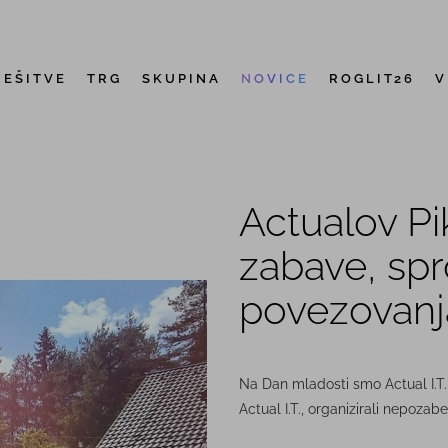
REŠITVE
TRG
SKUPINA
NOVICE
ROGLIT26
V
Actualov Pi
zabave, spr
povezovanj
Na Dan mladosti smo Actual I.T. 
Actual I.T., organizirali nepozab