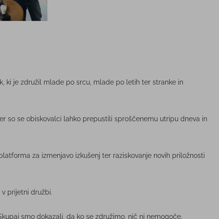
, ki je združil mlade po srcu, mlade po letih ter stranke in
jer so se obiskovalci lahko prepustili sproščenemu utripu dneva in
i platforma za izmenjavo izkušenj ter raziskovanje novih priložnosti
v prijetni družbi.
. Skupaj smo dokazali, da ko se združimo, nič ni nemogoče.