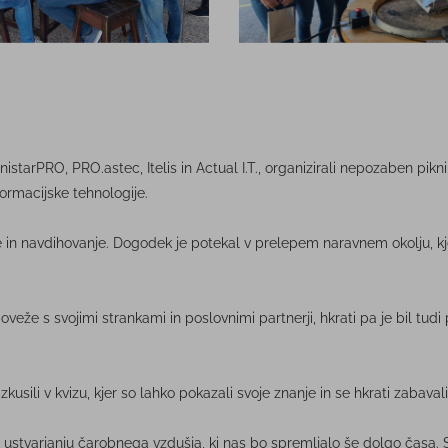
tarPRO, PRO.astec, Itelis in Actual I.T., organizirali nepozaben piknik
ormacijske tehnologije.
nje in navdihovanje. Dogodek je potekal v prelepem naravnem okolju, k
 poveže s svojimi strankami in poslovnimi partnerji, hkrati pa je bil tud
kusili v kvizu, kjer so lahko pokazali svoje znanje in se hkrati zabavali 
a k ustvarjanju čarobnega vzdušja, ki nas bo spremljalo še dolgo časa