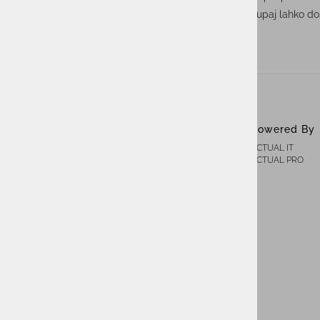
Nadaljujmo s povezovanjem in navdihovanjem, saj skupaj lahko d
ACTUAL I.T. skupina
Powered By
ACTUAL IT
O nas
ACTUAL PRO
Novice
Kontakt
Akt o digitalnih storitvah ACTUAL I.T.