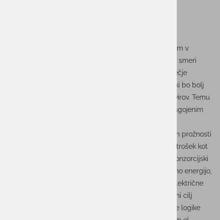
Projekt je naravnan v industrijsko energetiko, predvsem v
analizo možnosti zmanjševanja stroškov za energijo v smeri
aktivnega odjema. V naslednjih letih se pričakujejo večje
spremembe v obračunavanju omrežnine in energije, ki bo bolj
prilagojen zelenemu prehode in uvajanju obnovljivih virov. Temu
bodo morali slediti tudi odjemalci energije z bolj prilagojenim
odjemom oziroma prilagajanjem odjema glede na
razpoložljivost omrežja in energije. Brez prilagajanja in prožnosti
odjemalcev bo sicer energija postala bistveno večji strošek kot
sicer z aktivnim vključevanjem v energetski sistem. Konzorcijski
partnerji bomo razvili sistem za upravljanje z električno energijo,
ki bo prilagojen na večtarifni sistem obračunavanja električne
energije (EMS - Energy Management Systems). Glavni cilj
projekta je razviti sistem, ki bo s pomočjo programske logike