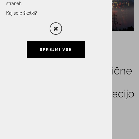
straneh.
Kaj so piškotki?
SPREJMI VSE
Izraba prožnosti električne
energije v energetskih
postrojenjih za optimizacijo
porabe energije