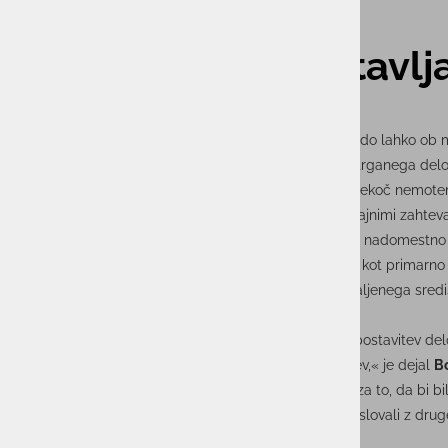
Luka Koper vzpostavl
Dve aktivni lokaciji bosta Luki Koper omogočili, da bodo lahko ob
Za zmanjšanje poslovnih tveganj in doseganje nepretrganega delovan
aktivni lokaciji. Ob izpadu primarne bodo lahko tako rekoč nemoteno
V Luki Koper v skladu s priporočili revizije in zakonodajnimi zaht
zagotavljanju neprekinjenega poslovanja zanašajo na nadomestno p
To podatkovno središče deluje na isti lokaciji v Kopru kot primarn
središču skupine
Actual I.T.
Projekt vzpostavitve oddaljenega sredi
kritične informacijske storitve in sredstva.
»Z analizo smo odkrili potrebne čase za vnovično vzpostavitev del
opredelili ustrezne ukrepe in sprejemljive ravni storitev,« je dejal
B
»Odločilnega pomena so prekinitve. Prizadevamo si za to, da bi bil
ob izpadu primarne lokacije tako rekoč nemoteno poslovali z druge