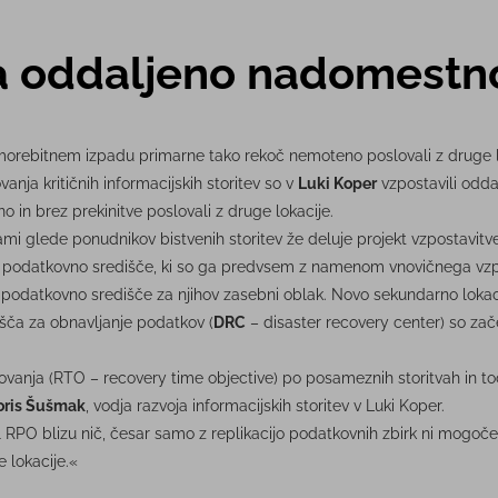
ja oddaljeno nadomestn
 morebitnem izpadu primarne tako rekoč nemoteno poslovali z druge l
ja kritičnih informacijskih storitev so v
Luki Koper
vzpostavili odd
 in brez prekinitve poslovali z druge lokacije.
evami glede ponudnikov bistvenih storitev že deluje projekt vzpostavit
odatkovno središče, ki so ga predvsem z namenom vnovičnega vzposta
o podatkovno središče za njihov zasebni oblak. Novo sekundarno lokaci
šča za obnavljanje podatkov (
DRC
– disaster recovery center) so zače
ovanja (RTO – recovery time objective) po posameznih storitvah in to
oris Šušmak
, vodja razvoja informacijskih storitev v Luki Koper.
 RPO blizu nič, česar samo z replikacijo podatkovnih zbirk ni mogoče
 lokacije.«