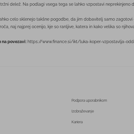
tržni delež. Na podlagi vsega tega se lahko vzpostavi neprekinjeno de
 dni, lahko celo sklenejo takšne pogodbe, da jim dobavitelj samo zagot
a, naj najprej ocenijo, kje so ranljive, katera in kako velika so njiho
n na povezavi:
https://www.finance.si/ikt/luka-koper-vzpostavlja-
Podpora uporabnikom
Izobraževanje
Kariera