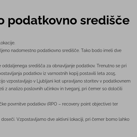
o podatkovno središče
okacije.
aljeno nadomestno podatkovno središče. Tako bodo imeli dve
ve oddaljenega središča za obnavljanje podatkov. Trenutno se pri
vljanja podatkov iz varnostnih kopij postavili leta 2015.
jo vzpostavljajo v Ljubljani kot upravljano storitev v podatkovnem
li z analizo poslovnih učinkov in tveganj, pri čemer so določili
čke povrnitve podatkov (RPO – recovery point objective) ter
 doseči. Vzpostavljamo dve aktivni lokaciji, pri čemer bomo lahko