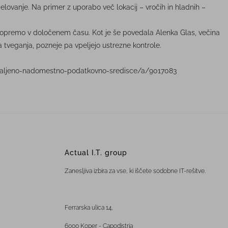
lovanje. Na primer z uporabo več lokacij – vročih in hladnih –
ovi opremo v določenem času. Kot je še povedala Alenka Glas, večina
va tveganja, pozneje pa vpeljejo ustrezne kontrole.
oddaljeno-nadomestno-podatkovno-sredisce/a/9017083
Actual I.T. group
Zanesljiva izbira za vse, ki iščete sodobne IT-rešitve.
Ferrarska ulica 14,
6000 Koper - Capodistria