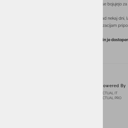
procesa. To je še posebej pomembno za podjetja, ki se bojujejo za 
glede na kritičnost aplikacij.
Tam, kjer ni kritičnih zadev, kjer si lahko privoščijo izpad nekaj
standardov ISO govori o upravljanju tveganj in organizacijam priporoč
Intervju je bil objavljen v časniku Finance, 26.9.2023 in je dostope
ACTUAL I.T. skupina
Powered By
ACTUAL IT
O nas
ACTUAL PRO
Novice
Kontakt
Akt o digitalnih storitvah ACTUAL I.T.