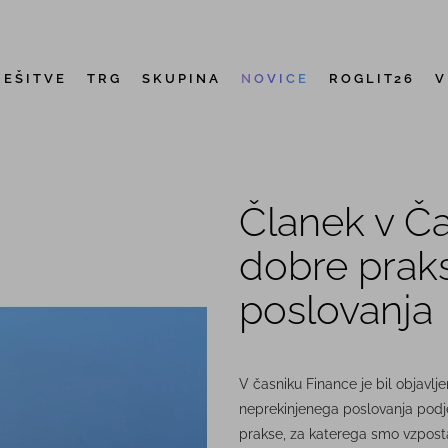
REŠITVE
TRG
SKUPINA
NOVICE
ROGLIT26
V
Članek v Ča
dobre prak
poslovanja
V časniku Finance je bil objavlj
neprekinjenega poslovanja podje
prakse, za katerega smo vzpost