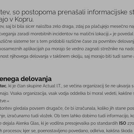
ritev, so postopoma prenašali informacijske s
ajo v Kopru.
tev, saj bi bila sicer naložba zelo draga, zdaj pa plačujejo mesečno 
ganja zaradi morebitnih incidentov na matični lokaciji,« je poveda
različne sisteme ter s tem pridobili različne čase za povrnitev delova
posameznih aplikacijah pa morajo še vedno zagnati strežnike na nadome
bnost njihovega delovanja v takšnem okolju, saj morajo biti tudi sam
jenega delovanja
tec
, ki je član skupine Actual I.T., se večina organizacij še ne ukvarja
ajo. Vsaka organizacija, vsak vodja oddelka bi moral vedeti, kakšne 
tve.«
toritev gledala povsem drugače, če bi izračunala, koliko jih stane po
nje, izračunamo tudi vložek. Ob tem lahko dobimo tudi informacijo, kd
še dejala Alenka Glas, ki je vodilna presojevalka po standardih
ISO
270
ih procesov, kjer se, poenostavljeno povedano, odkriva, kakšna škoda