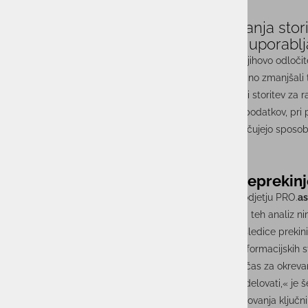
DRC kot zunanja storitev
V oddaljeni DRC, ki deluje kot zunanja sto
informacijsko infrastrukturo, kot jo uporablj
Možnost izvedbe DRC kot storitve je precej olajšala njihovo odloči
za ustrezne redundantne povezave, vendar smo močno zmanjšali tve
V okviru storitve so določili tudi več pogodbenih ravni storitev za 
že zagotavljajo ustrezne odzivne čase na ravni zbirk podatkov, pri 
Trenutno se ukvarjajo s preverjanjem aplikacij in proučujejo sposo
lokacijah.
Obvladovanje tveganj je temelj neprekin
Kot ugotavlja
Alenka Glas
, svetovalka za varnost v podjetju PRO.
as
sem žalostna, ker vedno znova ugotovim, da podjetja teh analiz nim
verjetnost takšnega dogodka, drugo pa vrednost posledice prekini
Podjetja bi zagotavljanje nepretrganega delovanja informacijskih s
izguba strank. »Ko izračunamo, kolikšen je potreben čas za okreva
denarja in strank tako velike, da lahko podjetje neha delovati,« je 
Neprekinjeno poslovanje vidi kot nadaljevanje obvladovanja ključn