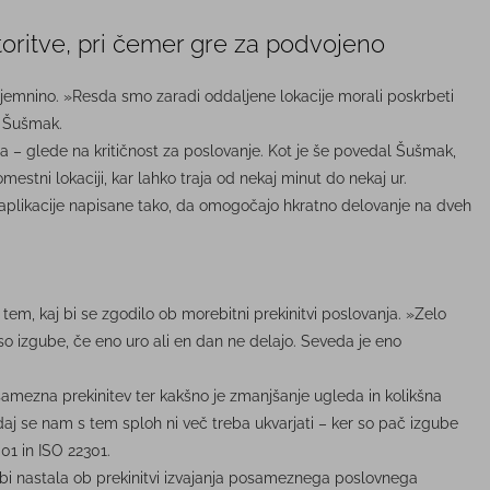
toritve, pri čemer gre za podvojeno
najemnino. »Resda smo zaradi oddaljene lokacije morali poskrbeti
l Šušmak.
nja – glede na kritičnost za poslovanje. Kot je še povedal Šušmak,
stni lokaciji, kar lahko traja od nekaj minut do nekaj ur.
e aplikacije napisane tako, da omogočajo hkratno delovanje na dveh
 s tem, kaj bi se zgodilo ob morebitni prekinitvi poslovanja. »Zelo
so izgube, če eno uro ali en dan ne delajo. Seveda je eno
samezna prekinitev ter kakšno je zmanjšanje ugleda in kolikšna
aj se nam s tem sploh ni več treba ukvarjati – ker so pač izgube
01 in ISO 22301.
 bi nastala ob prekinitvi izvajanja posameznega poslovnega