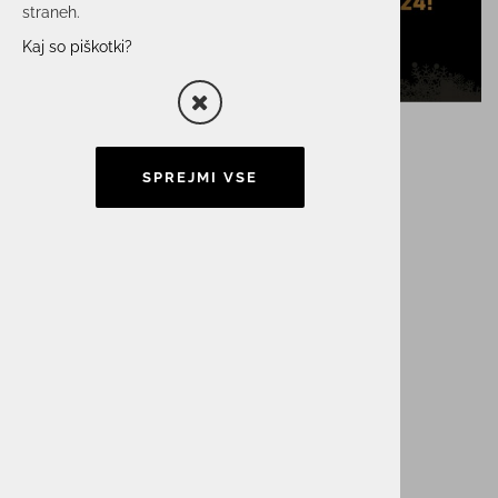
straneh.
Kaj so piškotki?
SPREJMI VSE
Srečno in navdihujoče
2024!