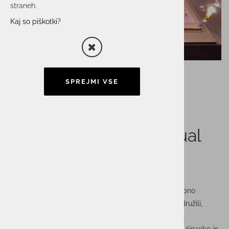
straneh.
Kaj so piškotki?
SPREJMI VSE
Veselo decembrska
novoletna zabava Actual
I.T. group-a
Čarobni december nas je popeljal popeljal v nepozabno
novoletno doživetje.. V sproščenem vzdušju smo se družili,
plesali ter skupaj nazdravljali na uspehe starega leta.