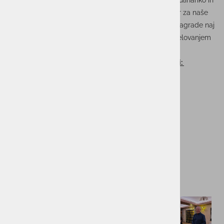
Restavracija Al Mulin nas je očarala s svojo izvrstno kulinariko in
prijetnim ambientom, ki je ustvaril nepozaben prostor za naše
novoletno praznovanje. Na zabavi smo podelili tudi nagrade naj
sodelavcem leta 2023, ki so s svojo predanostjo, sodelovanjem
in pozitivno naravnanostjo zaznamovali to obdobje.
Nagrade za s
odelavke/sodelavci leta 2023 so prejeli:
Actual I.T.: Denis Pucer
Actual HRVAŠKA: Sebastian Brenčić
Actual SRBIJA: Aleksandra Perić
Itelis: Maja Grdina
Unistar PRO: Jože Flegar
Pro.astec: Gašper Oiclj
Hvala vsem, ki ste bili del tega nepozabnega večera!