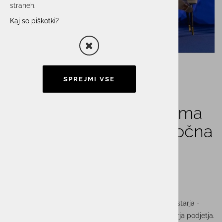
straneh.
Kaj so piškotki?
SPREJMI VSE
Peter Pavkovič prevzema
vodstvo Unistarja: Odločna
vizija za prihodnost
podjetja
Z veseljem vam predstavljamo novo ime na čelu Unistarja -
Peter Pavkovič, ki je s 1. majem prevzel vlogo direktorja podjetja.