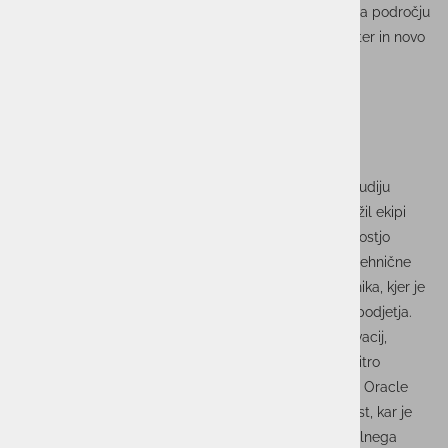
S svojim bogatim strokovnim znanjem in izkušnjami na področju
informacijske tehnologije ter prodaje prinaša svež veter in novo
vizijo v naše podjetje.
Peter Pavkovič je svojo kariero začel po končanem študiju
Računalništva in Informatike leta 2011, ko se je pridružil ekipi
IBM Slovenija. Tam je s svojim trdim delom in predanostjo
karierno rasel in napredoval skozi različne vloge, od tehnične
podpore prodaje do ključnega prodajnega predstavnika, kjer je
bil odgovoren za pomemben delež letnih prihodkov podjetja.
Njegova izkušnja pri IBM-u ga je naučila pomena inovacij,
gradnje trdnih odnosov s strankami ter prilagajanja hitro
spreminjajočemu se trgu. Kasneje se je pridružil ekipi Oracle
Slovenija, kjer je z ekipo dosegel izjemno prodajno rast, kar je
rezultat predanega dela, inovativnih pristopov ter stalnega