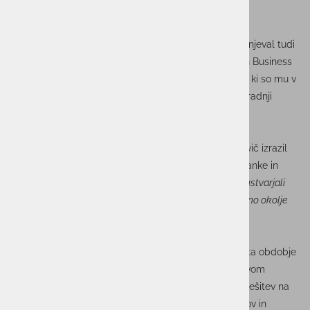
iskanja novih priložnosti za stranke.
Med svojo karierno potjo se je Peter nenehno izpopolnjeval tudi
na izobraževanjih kot sta Boston University in London Business
School, kjer je razširil svoje znanje in razvil spretnosti, ki so mu v
pomoč pri ustvarjanju vrednosti za stranke ter pri izgradnji
močne in inovativne organizacijske kulture.
Ob imenovanju za direktorja Unistarja je Peter Pavkovič izrazil
svojo predanost kakovosti, inovacijam ter skrbi za stranke in
partnerje:
"Skupaj s sodelavci bomo gradili našo vizijo, ustvarjali
inovativne rešitve ter zagotavljali zdravo in agilno delovno okolje
ter vrhunsko vrednost za naše stranke in partnerje."
Z njegovim zagonom, izkušnjami in vizijo se nam obeta obdobje
novih priložnosti, kjer bo Unistar pod njegovim vodstvom
nadaljeval svojo pot kot vodilni ponudnik inovativnih rešitev na
trgu. Sodelavci in partnerji se že veselimo novih izzivov in