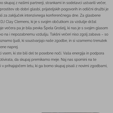
kupaj z našimi partnerji, strankami in sodelavci ustvarili večer,
ostitev ob dobri glasbi, prijateljskih pogovorih in odlični družbi je
ali za zaključek intenzivnega konferenčnega dne. Za glasbene
i DJ Clay Clemens, ki je s svojim občutkom za vzdušje držal
e večera pa je bila pevka Špela Grošelj, ki nas je s svojim glasom
iko na i nepozabnemu vzdušju. Takšni večeri niso zgolj zabava – so
oznamo ljudi, ki soustvarjajo naše zgodbe, in si vzamemo trenutek
žene naprej.
i vsem, ki ste bili del te posebne noči. Vaša energija in podpora
 motivirata, da skupaj premikamo meje. Naj nas spomini na te
i v prihajajočem letu, ki ga bomo skupaj pisali z novimi zgodbami,