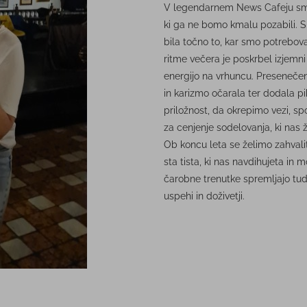
V legendarnem News Cafeju smo s
ki ga ne bomo kmalu pozabili. Spr
bila točno to, kar smo potrebov
ritme večera je poskrbel izjemn
energijo na vrhuncu. Presenečenj
in karizmo očarala ter dodala p
priložnost, da okrepimo vezi, sp
za cenjenje sodelovanja, ki nas 
Ob koncu leta se želimo zahvalit
sta tista, ki nas navdihujeta in
čarobne trenutke spremljajo tud
uspehi in doživetji.