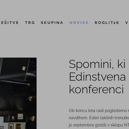
REŠITVE
TRG
SKUPINA
NOVICE
ROGLIT26
V
Spomini, ki
Edinstvena
konferenci
Ob koncu leta radi pogledamo naz
navdihom. Eden takšnih trenutko
jo septembra gostili v sklopu N