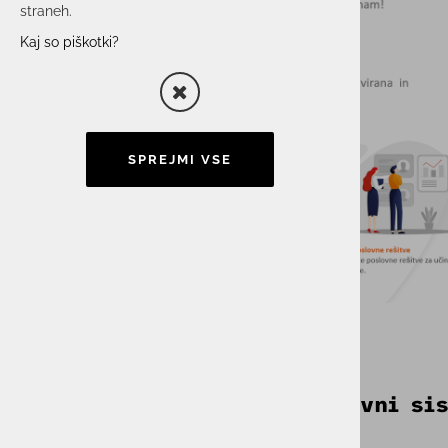
straneh.
Kaj so piškotki?
SPREJMI VSE
Sistemski inženir – diskovni si
(Delovno mesto: Ljubljana)