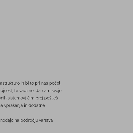
astrukturo in bi to pri nas počel
tojnost, te vabimo, da nam svojo
vnih sistemov) čim prej pošlješ
na vprašanja in dodatne
onodajo na področju varstva