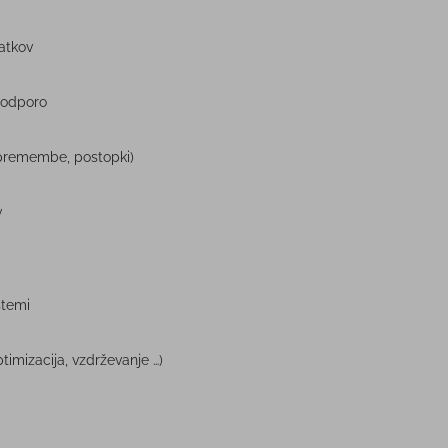
atkov
 podporo
spremembe, postopki)
v
stemi
timizacija, vzdrževanje …)