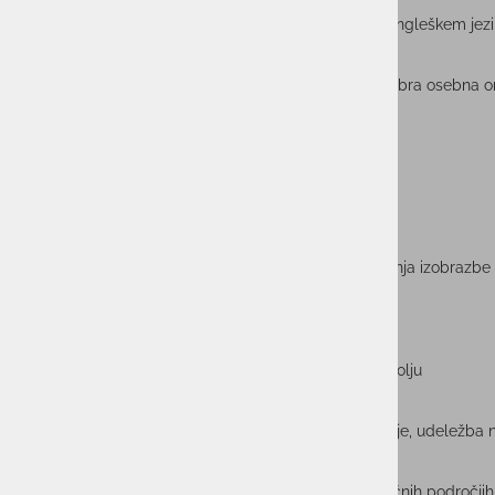
dobro pisno in ustno izražanje v slovenskem in angleškem jez
odgovornost, kreativnost, samoiniciativnost in dobra osebna o
sposobnost timskega dela
vozniški izpit B-kategorije
obvezna vsaj V. stopnja, zaželena VI. ali VII. stopnja izobrazbe
Ponujamo
delo v dinamičnem in tehnološko naprednem okolju
strokovni razvoj (redno izobraževanje, certificiranje, udeležba
sodelovanje z vrhunskimi IT-strokovnjaki na različnih področjih