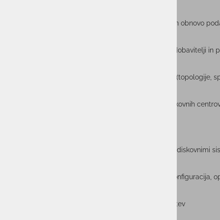
sodelovanje pri rešitvah za varnostno kopiranje in obnovo pod
odpravljanje napak ter sodelovanje z zunanjimi dobavitelji in
priprava in vzdrževanje tehnične dokumentacije (topologije, 
sodelovanje z drugimi IT-ekipami v okviru podatkovnih centro
Pričakujemo
vsaj tri leta delovnih izkušenj na področju dela z diskovnimi si
dobro poznavanje diskovnih sistemov/rešitev (konfiguracija, op
zaželen certifikat s področja infrastrukturnih rešitev