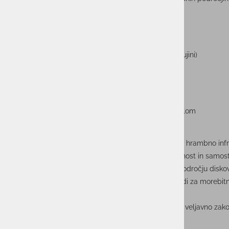
možnost hibridnega dela (od doma in v pisarni)
možnost sodelovanja na večjih projektih (tudi v tujini)
stimulativen sistem nagrajevanja
redno zaposlitev s šestmesečnim poskusnim delom
Prijava
Če te zanima, kako postaviti res učinkovito in varno hrambno infr
vsak dan – skupaj z izkušeno ekipo, ki ceni strokovnost in samos
prijavo (CV s kratkim opisom znanj in izkušenj na področju disko
preko portala Mojedelo.com kjer smo ti na voljo tudi za morebit
informacije.
Vse prijave bomo obravnavali zaupno in v skladu z veljavno zak
osebnih podatkov.