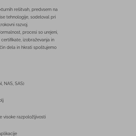
ukturnih rešitvah, predvsem na
se tehnologije, sodeloval pri
trokovni razvoj.
formalnost, procesi so urejeni,
 certifikate, izobraževanja in
čin dela in hkrati spoštujemo
N, NAS, SAS)
lj
 visoke razpoložljivosti
plikacije