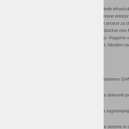
Iščemo sistemskega inženirja, ki želi delati na sodobnih infrastr
področju diskovnih sistemov. Pri nas boš skrbel za resne enterpri
arhitekturi in implementaciji ključnih rešitev ter imel prostor za s
Ponujamo okolje, kjer je znanje cenjeno, tehnične odločitve niso 
projekti pa dovolj raznoliki, da ti ne bo nikoli dolgčas. Vlagamo v
sodobna orodja, ob tem pa zagotavljamo stabilnost, hibriden na
ravnovesje med zasebnim in delovnim časom.
Opis dela
samostojno upravljanje in vzdrževanje diskovnih sistemov (SA
konfiguracija, monitoring in optimizacija delovanja diskovnih po
upravljanje LVM, RAID in diskovne povezljivosti za zagotavljanje
dodeljevanje diskovnih virov za različne strežniške sisteme in a