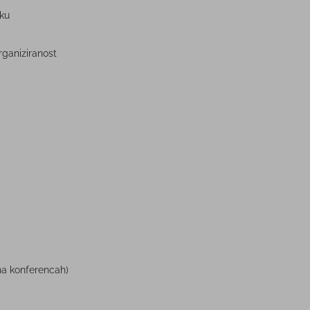
iku
rganiziranost
 na konferencah)