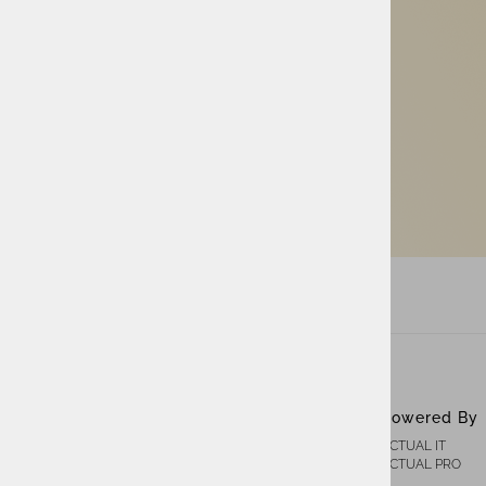
ACTUAL I.T. skupina
Powered By
ACTUAL IT
O nas
ACTUAL PRO