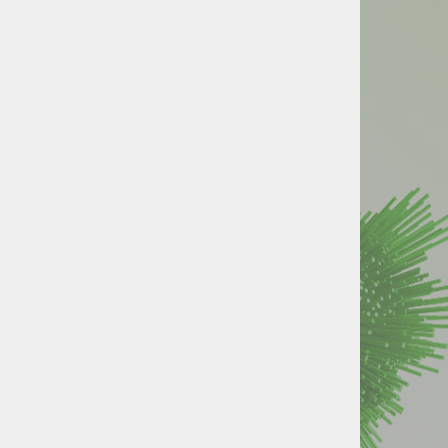
UNISTAR
Za popoln
nadzor nad
vašim IT
okoljem