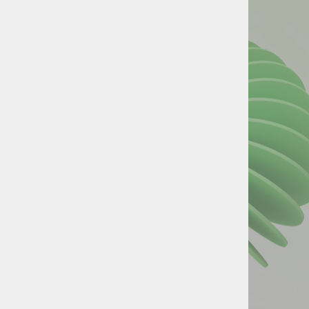
UNISTAR
Oblak po
vaši meri