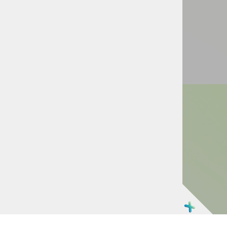
sl
en